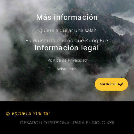
Más información
Quiere alquilar una sala?
Es Wushu lo mismo que Kung Fu?
Información legal
Política de Privacidad
Aviso Legal
MATRÍCULA
ESCUELA YUN TAI
DESAROLLO PERSONAL PARA EL SIGLO XXII